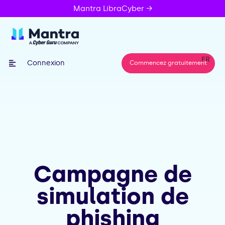
Mantra LibraCyber →
FR
Connexion
Commencez gratuitement
Campagne de
simulation de
phishing